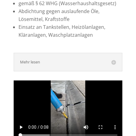
gemäß § 62 WHG (Wasserhaushaltsgesetz)
Abdichtung gegen auslaufende Öle,
Lösemittel, Kraftstoffe
Einsatz an Tankstellen, Heizölanlagen,
Kläranlagen, Waschplatzanlagen
Mehr lesen